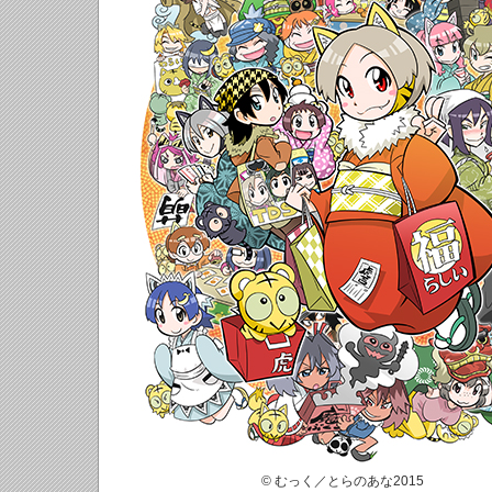
© むっく／とらのあな2015