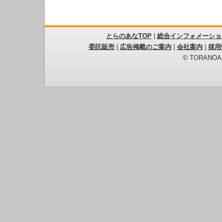
とらのあなTOP
|
総合インフォメーショ
委託販売
|
広告掲載のご案内
|
会社案内
|
採用
© TORANOANA 