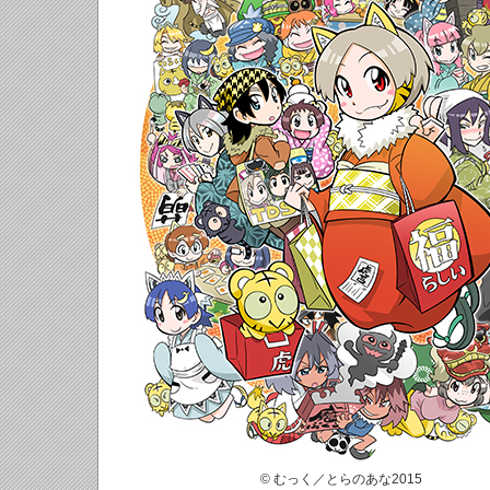
© むっく／とらのあな2015