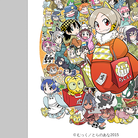
© むっく／とらのあな2015