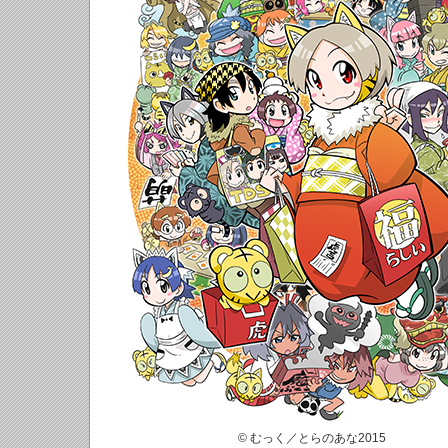
© むっく／とらのあな2015