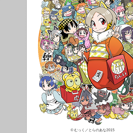
© むっく／とらのあな2015