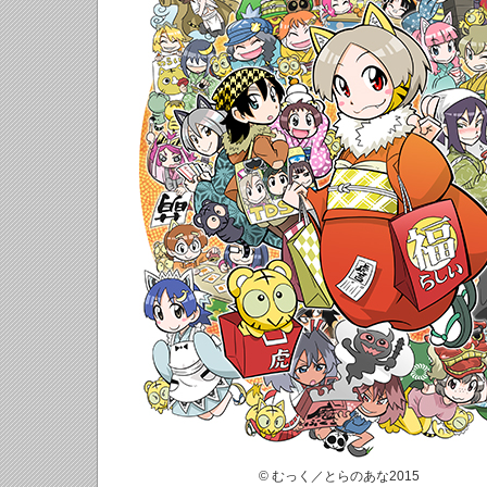
© むっく／とらのあな2015