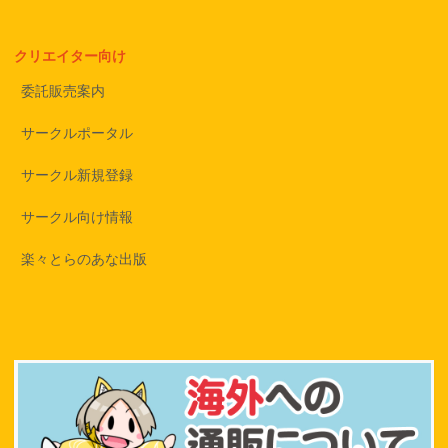
クリエイター向け
委託販売案内
サークルポータル
サークル新規登録
サークル向け情報
楽々とらのあな出版