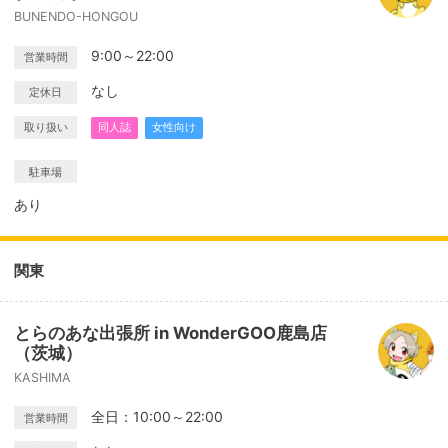
BUNENDO-HONGOU
9:00～22:00
営業時間
なし
定休日
取り扱い
同人誌
女性向け
駐車場
あり
関東
とらのあな出張所 in WonderGOO鹿島店
（茨城）
KASHIMA
全日：10:00～22:00
営業時間