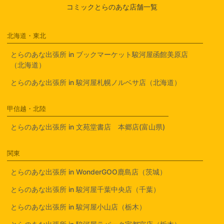
コミックとらのあな店舗一覧
北海道・東北
とらのあな出張所 in ブックマーケット駿河屋函館美原店
（北海道）
とらのあな出張所 in 駿河屋札幌ノルベサ店（北海道）
甲信越・北陸
とらのあな出張所 in 文苑堂書店 本郷店(富山県)
関東
とらのあな出張所 in WonderGOO鹿島店（茨城）
とらのあな出張所 in 駿河屋千葉中央店（千葉）
とらのあな出張所 in 駿河屋小山店（栃木）