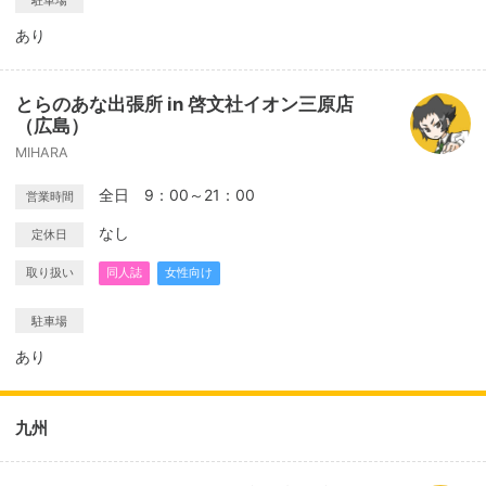
駐車場
あり
とらのあな出張所 in 啓文社イオン三原店
（広島）
MIHARA
全日 9：00～21：00
営業時間
なし
定休日
取り扱い
同人誌
女性向け
駐車場
あり
九州