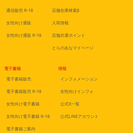
通信販売 R-18
店舗在庫検索β
女性向け通販
入荷情報
女性向け通販 R-18
店舗共通ポイント
とらのあなマイページ
電子書籍
情報
電子書籍販売
インフォメーション
電子書籍販売 R-18
女性向けインフォ
女性向け電子書籍
公式X一覧
女性向け電子書籍 R-18
公式LINEアカウント
電子書籍ご案内