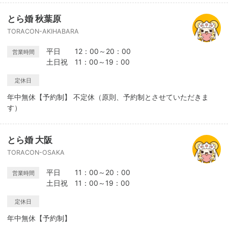
とら婚 秋葉原
TORACON-AKIHABARA
平日 12：00～20：00
営業時間
土日祝 11：00～19：00
定休日
年中無休【予約制】 不定休（原則、予約制とさせていただきま
す）
とら婚 大阪
TORACON-OSAKA
平日 11：00～20：00
営業時間
土日祝 11：00～19：00
定休日
年中無休【予約制】