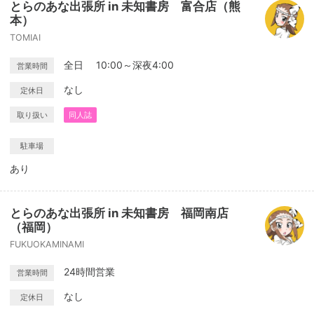
とらのあな出張所 in 未知書房 富合店（熊
本）
TOMIAI
全日 10:00～深夜4:00
営業時間
なし
定休日
取り扱い
同人誌
駐車場
あり
とらのあな出張所 in 未知書房 福岡南店
（福岡）
FUKUOKAMINAMI
24時間営業
営業時間
なし
定休日