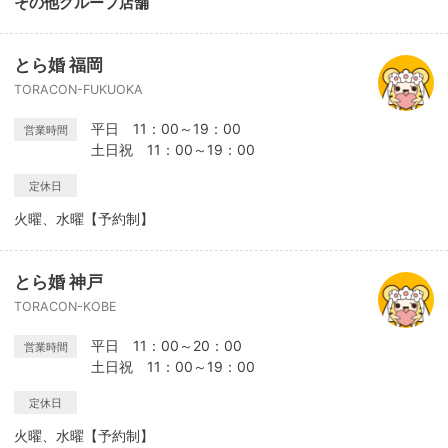
その他グループ店舗
とら婚 福岡
TORACON-FUKUOKA
平日 11：00～19：00
営業時間
土日祝 11：00～19：00
定休日
火曜、水曜【予約制】
とら婚 神戸
TORACON-KOBE
平日 11：00～20：00
営業時間
土日祝 11：00～19：00
定休日
火曜、水曜【予約制】