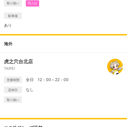
取り扱い
同人誌
駐車場
あり
海外
虎之穴台北店
TAIPEI
全日 12：00～22：00
営業時間
なし
定休日
取り扱い