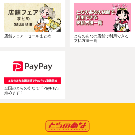
店舗フェア・セールまとめ
とらのあなの店舗で利用できる
支払方法一覧
全国のとらのあなで「PayPay」
始めます！