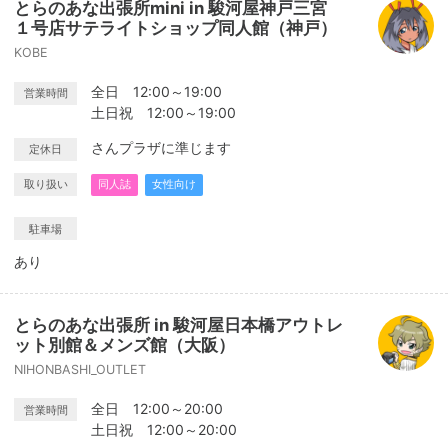
とらのあな出張所mini in 駿河屋神戸三宮
１号店サテライトショップ同人館（神戸）
KOBE
全日 12:00～19:00
営業時間
土日祝 12:00～19:00
さんプラザに準じます
定休日
取り扱い
同人誌
女性向け
駐車場
あり
とらのあな出張所 in 駿河屋日本橋アウトレ
ット別館＆メンズ館（大阪）
NIHONBASHI_OUTLET
全日 12:00～20:00
営業時間
土日祝 12:00～20:00