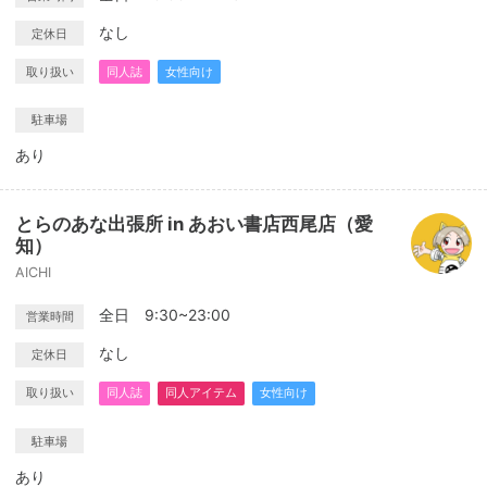
なし
定休日
取り扱い
同人誌
女性向け
駐車場
あり
とらのあな出張所 in あおい書店西尾店（愛
知）
AICHI
全日 9:30~23:00
営業時間
なし
定休日
取り扱い
同人誌
同人アイテム
女性向け
駐車場
あり