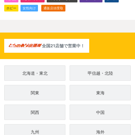
ホビー
女性向け
通販店頭受取
全国21店舗で営業中！
北海道・東北
甲信越・北陸
関東
東海
関西
中国
九州
海外