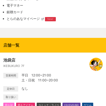
電子マネー
銀聯カード
とらのあなマイページ
New!
店舗一覧
池袋店
IKEBUKURO 7F
平日 12:00~21:00
営業時間
土・日祝 11:00~20:00
なし
定休日
取り扱い
同人誌
同人アイテム
コミック・ラノベ
CD/DVD/BD
ゲーム