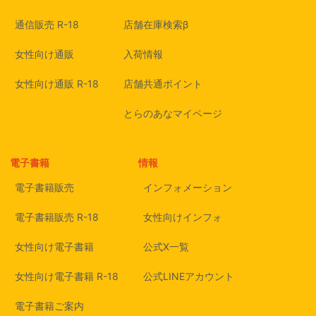
通信販売 R-18
店舗在庫検索β
女性向け通販
入荷情報
女性向け通販 R-18
店舗共通ポイント
とらのあなマイページ
電子書籍
情報
電子書籍販売
インフォメーション
電子書籍販売 R-18
女性向けインフォ
女性向け電子書籍
公式X一覧
女性向け電子書籍 R-18
公式LINEアカウント
電子書籍ご案内