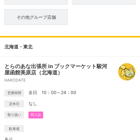
その他グループ店舗
北海道・東北
とらのあな出張所 in ブックマーケット駿河
屋函館美原店（北海道）
HAKODATE
全日 10：00～24：00
営業時間
なし
定休日
取り扱い
同人誌
駐車場
あり