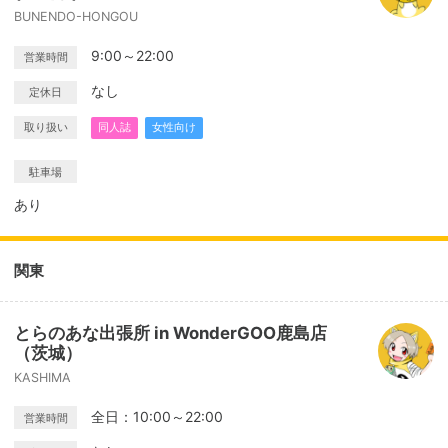
BUNENDO-HONGOU
9:00～22:00
営業時間
なし
定休日
取り扱い
同人誌
女性向け
駐車場
あり
関東
とらのあな出張所 in WonderGOO鹿島店
（茨城）
KASHIMA
全日：10:00～22:00
営業時間