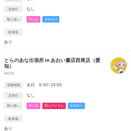
なし
定休日
取り扱い
同人誌
女性向け
駐車場
あり
とらのあな出張所 in あおい書店西尾店（愛
知）
AICHI
全日 9:30~23:00
営業時間
なし
定休日
取り扱い
同人誌
同人アイテム
女性向け
駐車場
あり