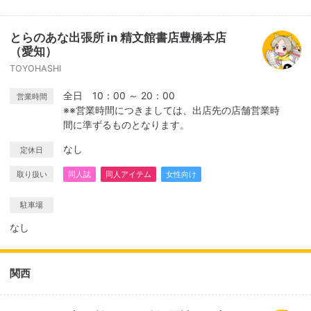
とらのあな出張所 in 精文館書店豊橋本店
（愛知）
TOYOHASHI
全日 10：00 ～ 20：00
営業時間
※※営業時間につきましては、出店先の店舗営業時
間に準ずるものとなります。
なし
定休日
取り扱い
同人誌
同人アイテム
女性向け
駐車場
なし
関西