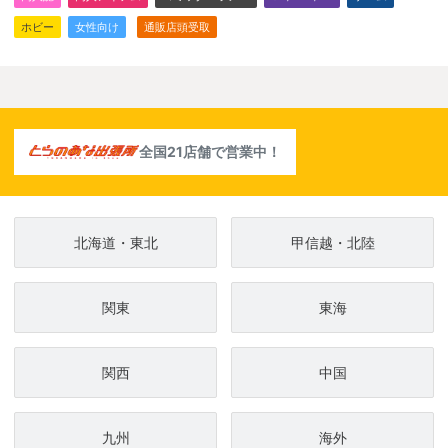
ホビー
女性向け
通販店頭受取
全国21店舗で営業中！
北海道・東北
甲信越・北陸
関東
東海
関西
中国
九州
海外