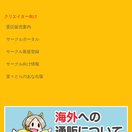
クリエイター向け
委託販売案内
サークルポータル
サークル新規登録
サークル向け情報
楽々とらのあな出版