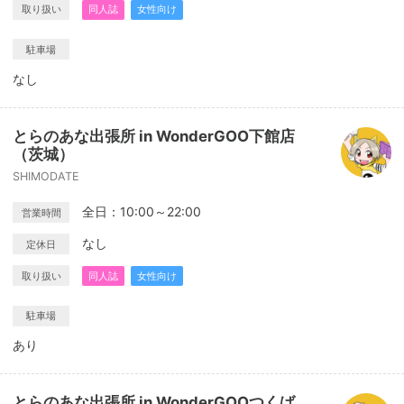
取り扱い
同人誌
女性向け
駐車場
なし
とらのあな出張所 in WonderGOO下館店
（茨城）
SHIMODATE
全日：10:00～22:00
営業時間
なし
定休日
取り扱い
同人誌
女性向け
駐車場
あり
とらのあな出張所 in WonderGOOつくば