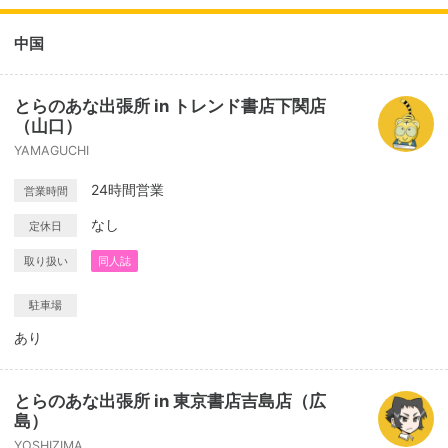
中国
とらのあな出張所 in トレンド書店下関店
（山口）
YAMAGUCHI
24時間営業
営業時間
なし
定休日
取り扱い
同人誌
駐車場
あり
とらのあな出張所 in 東京書店吉島店（広
島）
YOSHIZIMA