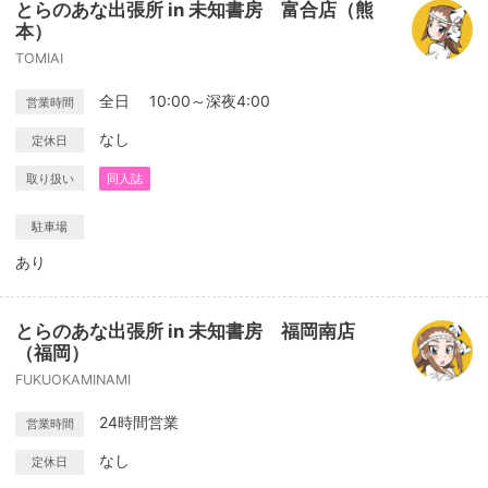
とらのあな出張所 in 未知書房 富合店（熊
本）
TOMIAI
全日 10:00～深夜4:00
営業時間
なし
定休日
取り扱い
同人誌
駐車場
あり
とらのあな出張所 in 未知書房 福岡南店
（福岡）
FUKUOKAMINAMI
24時間営業
営業時間
なし
定休日