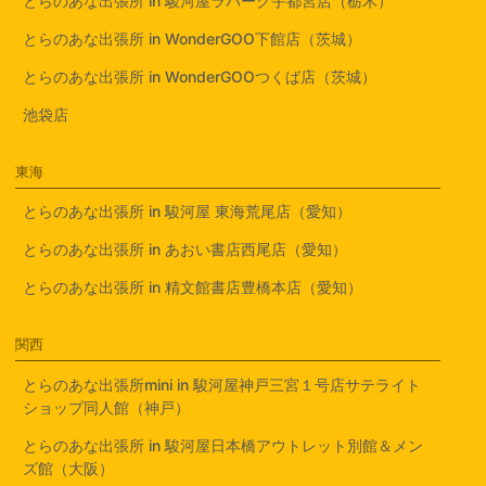
とらのあな出張所 in 駿河屋ラパーク宇都宮店（栃木）
とらのあな出張所 in WonderGOO下館店（茨城）
とらのあな出張所 in WonderGOOつくば店（茨城）
池袋店
東海
とらのあな出張所 in 駿河屋 東海荒尾店（愛知）
とらのあな出張所 in あおい書店西尾店（愛知）
とらのあな出張所 in 精文館書店豊橋本店（愛知）
関西
とらのあな出張所mini in 駿河屋神戸三宮１号店サテライト
ショップ同人館（神戸）
とらのあな出張所 in 駿河屋日本橋アウトレット別館＆メン
ズ館（大阪）