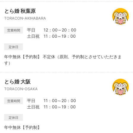
とら婚 秋葉原
TORACON-AKIHABARA
平日 12：00～20：00
営業時間
土日祝 11：00～19：00
定休日
年中無休【予約制】 不定休（原則、予約制とさせていただきま
す）
とら婚 大阪
TORACON-OSAKA
平日 11：00～20：00
営業時間
土日祝 11：00～19：00
定休日
年中無休【予約制】