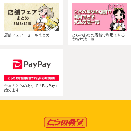
店舗フェア・セールまとめ
とらのあなの店舗で利用できる
支払方法一覧
全国のとらのあなで「PayPay」
始めます！