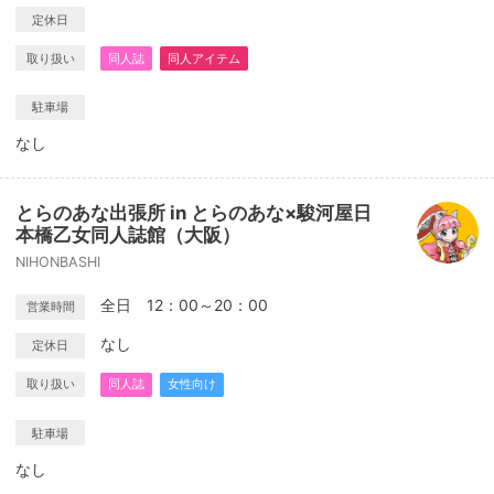
定休日
取り扱い
同人誌
同人アイテム
駐車場
なし
とらのあな出張所 in とらのあな×駿河屋日
本橋乙女同人誌館（大阪）
NIHONBASHI
全日 12：00～20：00
営業時間
なし
定休日
取り扱い
同人誌
女性向け
駐車場
なし