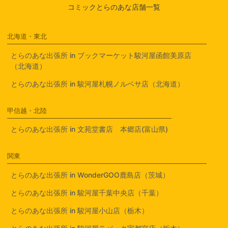
コミックとらのあな店舗一覧
北海道・東北
とらのあな出張所 in ブックマーケット駿河屋函館美原店
（北海道）
とらのあな出張所 in 駿河屋札幌ノルベサ店（北海道）
甲信越・北陸
とらのあな出張所 in 文苑堂書店 本郷店(富山県)
関東
とらのあな出張所 in WonderGOO鹿島店（茨城）
とらのあな出張所 in 駿河屋千葉中央店（千葉）
とらのあな出張所 in 駿河屋小山店（栃木）