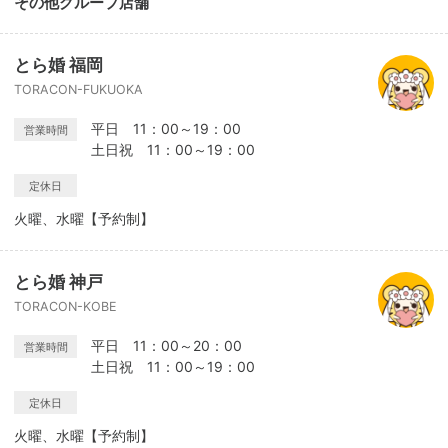
その他グループ店舗
とら婚 福岡
TORACON-FUKUOKA
平日 11：00～19：00
営業時間
土日祝 11：00～19：00
定休日
火曜、水曜【予約制】
とら婚 神戸
TORACON-KOBE
平日 11：00～20：00
営業時間
土日祝 11：00～19：00
定休日
火曜、水曜【予約制】