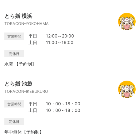
とら婚 横浜
TORACON-YOKOHAMA
平日 12:00～20:00
営業時間
土日 11:00～19:00
定休日
水曜 【予約制】
とら婚 池袋
TORACON-IKEBUKURO
平日 10：00～18：00
営業時間
土日 10：00～18：00
定休日
年中無休【予約制】