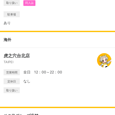
取り扱い
同人誌
駐車場
あり
海外
虎之穴台北店
TAIPEI
全日 12：00～22：00
営業時間
なし
定休日
取り扱い