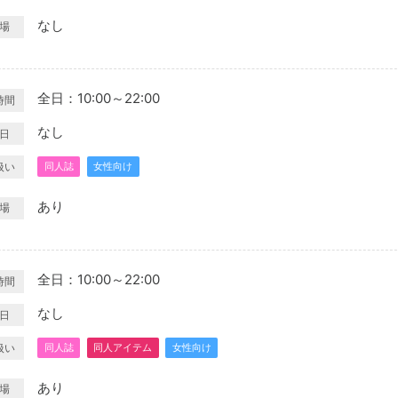
なし
場
全日：10:00～22:00
時間
なし
日
扱い
同人誌
女性向け
あり
場
全日：10:00～22:00
時間
なし
日
扱い
同人誌
同人アイテム
女性向け
あり
場