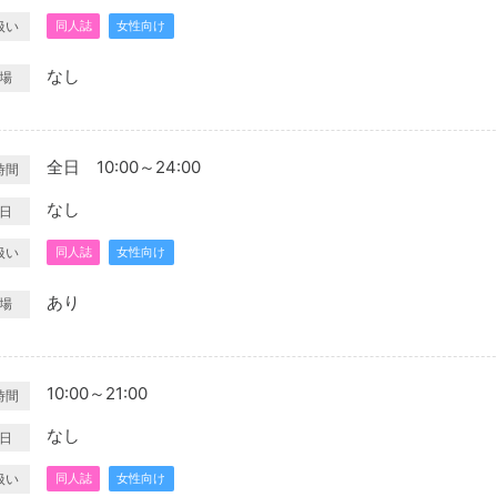
扱い
同人誌
女性向け
なし
場
全日 10:00～24:00
時間
なし
日
扱い
同人誌
女性向け
あり
場
10:00～21:00
時間
なし
日
扱い
同人誌
女性向け