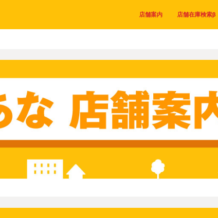
店舗案内
店舗在庫検索β