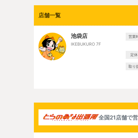
店舗一覧
池袋店
営業
IKEBUKURO 7F
定休
取り
全国21店舗で