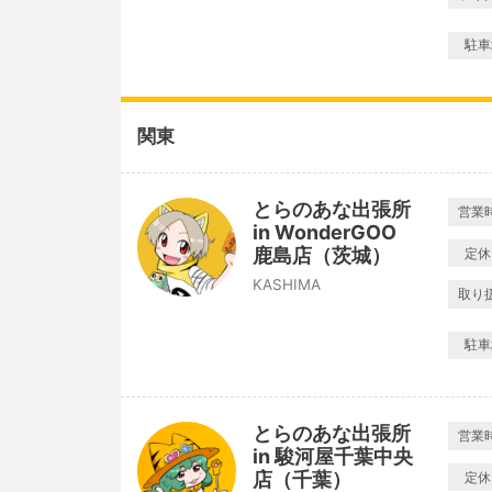
駐車
関東
とらのあな出張所
営業
in WonderGOO
鹿島店（茨城）
定休
KASHIMA
取り
駐車
とらのあな出張所
営業
in 駿河屋千葉中央
店（千葉）
定休