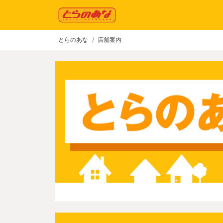
とらのあな
店舗案内