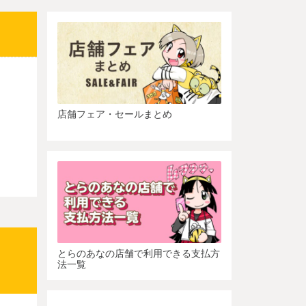
店舗フェア・セールまとめ
とらのあなの店舗で利用できる支払方
法一覧