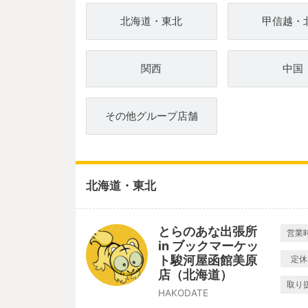
北海道・東北
甲信越・
関西
中国
その他グループ店舗
北海道・東北
とらのあな出張所
営業
in ブックマーケッ
ト駿河屋函館美原
定休
店（北海道）
取り
HAKODATE