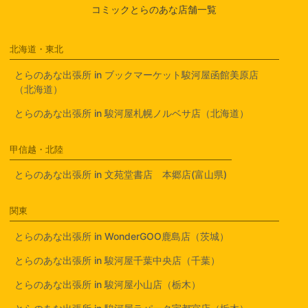
コミックとらのあな店舗一覧
北海道・東北
とらのあな出張所 in ブックマーケット駿河屋函館美原店
（北海道）
とらのあな出張所 in 駿河屋札幌ノルベサ店（北海道）
甲信越・北陸
とらのあな出張所 in 文苑堂書店 本郷店(富山県)
関東
とらのあな出張所 in WonderGOO鹿島店（茨城）
とらのあな出張所 in 駿河屋千葉中央店（千葉）
とらのあな出張所 in 駿河屋小山店（栃木）