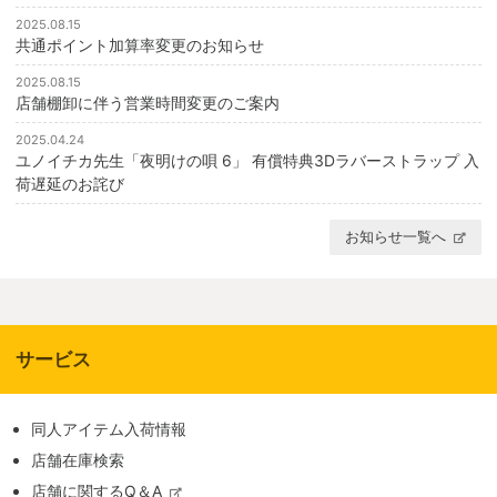
2025.08.15
共通ポイント加算率変更のお知らせ
2025.08.15
店舗棚卸に伴う営業時間変更のご案内
2025.04.24
ユノイチカ先生「夜明けの唄 6」 有償特典3Dラバーストラップ 入
荷遅延のお詫び
お知らせ一覧へ
サービス
同人アイテム入荷情報
店舗在庫検索
店舗に関するQ＆A