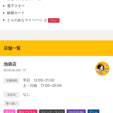
電子マネー
銀聯カード
とらのあなマイページ
New!
店舗一覧
池袋店
IKEBUKURO 7F
平日 12:00~21:00
営業時間
土・日祝 11:00~20:00
なし
定休日
取り扱い
同人誌
同人アイテム
コミック・ラノベ
CD/DVD/BD
ゲーム