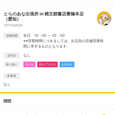
とらのあな出張所 in 精文館書店豊橋本店
（愛知）
TOYOHASHI
全日 10：00 ～ 20：00
営業時間
※※営業時間につきましては、出店先の店舗営業時
間に準ずるものとなります。
なし
定休日
取り扱い
同人誌
同人アイテム
女性向け
駐車場
なし
関西