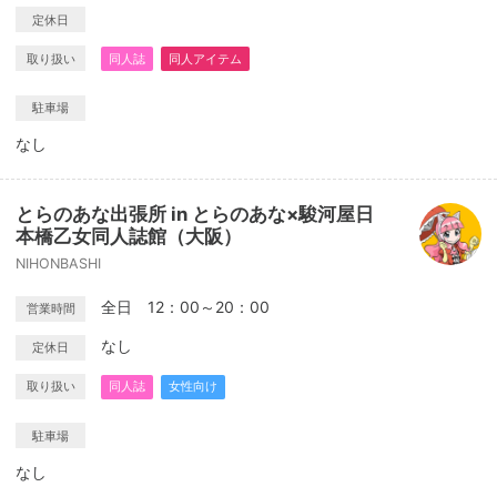
定休日
取り扱い
同人誌
同人アイテム
駐車場
なし
とらのあな出張所 in とらのあな×駿河屋日
本橋乙女同人誌館（大阪）
NIHONBASHI
全日 12：00～20：00
営業時間
なし
定休日
取り扱い
同人誌
女性向け
駐車場
なし