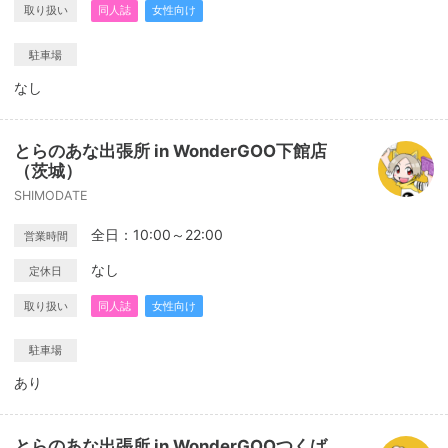
取り扱い
同人誌
女性向け
駐車場
なし
とらのあな出張所 in WonderGOO下館店
（茨城）
SHIMODATE
全日：10:00～22:00
営業時間
なし
定休日
取り扱い
同人誌
女性向け
駐車場
あり
とらのあな出張所 in WonderGOOつくば