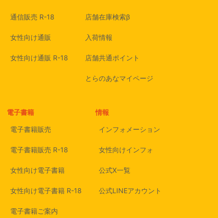
通信販売 R-18
店舗在庫検索β
女性向け通販
入荷情報
女性向け通販 R-18
店舗共通ポイント
とらのあなマイページ
電子書籍
情報
電子書籍販売
インフォメーション
電子書籍販売 R-18
女性向けインフォ
女性向け電子書籍
公式X一覧
女性向け電子書籍 R-18
公式LINEアカウント
電子書籍ご案内