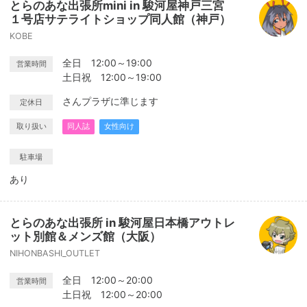
とらのあな出張所mini in 駿河屋神戸三宮
１号店サテライトショップ同人館（神戸）
KOBE
全日 12:00～19:00
営業時間
土日祝 12:00～19:00
さんプラザに準じます
定休日
取り扱い
同人誌
女性向け
駐車場
あり
とらのあな出張所 in 駿河屋日本橋アウトレ
ット別館＆メンズ館（大阪）
NIHONBASHI_OUTLET
全日 12:00～20:00
営業時間
土日祝 12:00～20:00