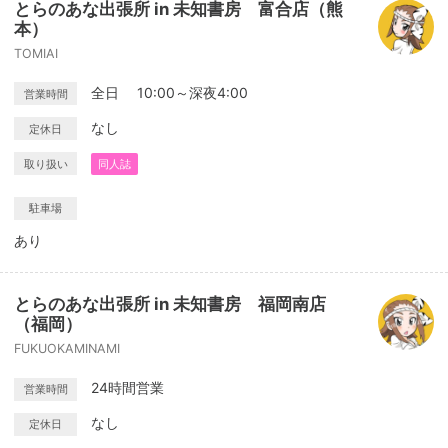
とらのあな出張所 in 未知書房 富合店（熊
本）
TOMIAI
全日 10:00～深夜4:00
営業時間
なし
定休日
取り扱い
同人誌
駐車場
あり
とらのあな出張所 in 未知書房 福岡南店
（福岡）
FUKUOKAMINAMI
24時間営業
営業時間
なし
定休日