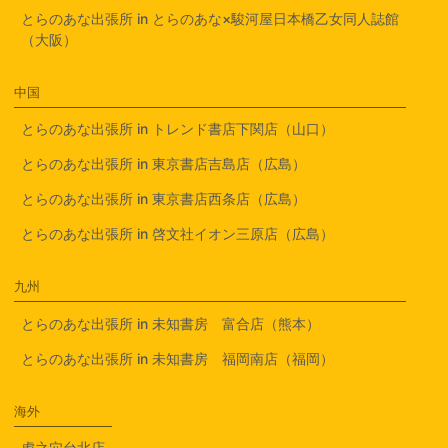
とらのあな出張所 in とらのあな×駿河屋日本橋乙女同人誌館
（大阪）
中国
とらのあな出張所 in トレンド書店下関店（山口）
とらのあな出張所 in 東京書店吉島店（広島）
とらのあな出張所 in 東京書店西条店（広島）
とらのあな出張所 in 啓文社イオン三原店（広島）
九州
とらのあな出張所 in 未知書房 富合店（熊本）
とらのあな出張所 in 未知書房 福岡南店（福岡）
海外
虎之穴台北店