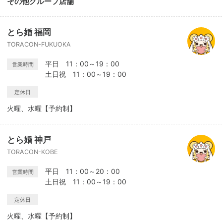
その他グループ店舗
とら婚 福岡
TORACON-FUKUOKA
平日 11：00～19：00
営業時間
土日祝 11：00～19：00
定休日
火曜、水曜【予約制】
とら婚 神戸
TORACON-KOBE
平日 11：00～20：00
営業時間
土日祝 11：00～19：00
定休日
火曜、水曜【予約制】