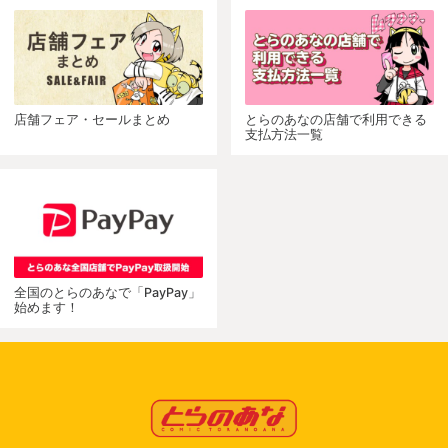
店舗フェア・セールまとめ
とらのあなの店舗で利用できる
支払方法一覧
全国のとらのあなで「PayPay」
始めます！