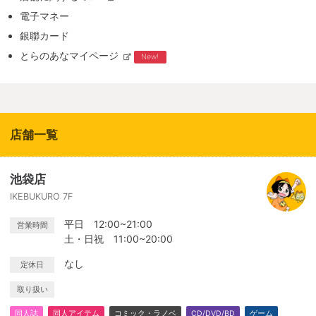
電子マネー
銀聯カード
とらのあなマイページ
New!
店舗一覧
池袋店
IKEBUKURO 7F
平日 12:00~21:00
営業時間
土・日祝 11:00~20:00
なし
定休日
取り扱い
同人誌
同人アイテム
コミック・ラノベ
CD/DVD/BD
ゲーム