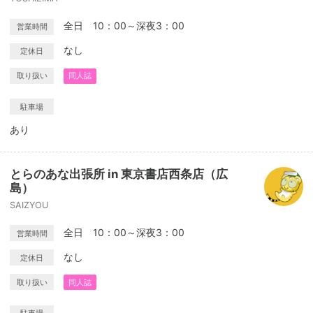
全日 10：00～深夜3：00
営業時間
なし
定休日
取り扱い
同人誌
駐車場
あり
とらのあな出張所 in 東京書店西条店（広
島）
SAIZYOU
全日 10：00～深夜3：00
営業時間
なし
定休日
取り扱い
同人誌