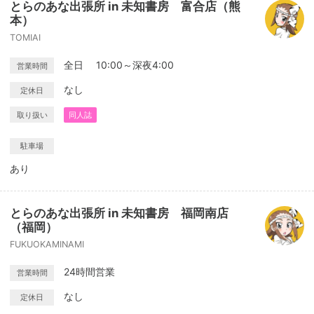
とらのあな出張所 in 未知書房 富合店（熊
本）
TOMIAI
全日 10:00～深夜4:00
営業時間
なし
定休日
取り扱い
同人誌
駐車場
あり
とらのあな出張所 in 未知書房 福岡南店
（福岡）
FUKUOKAMINAMI
24時間営業
営業時間
なし
定休日