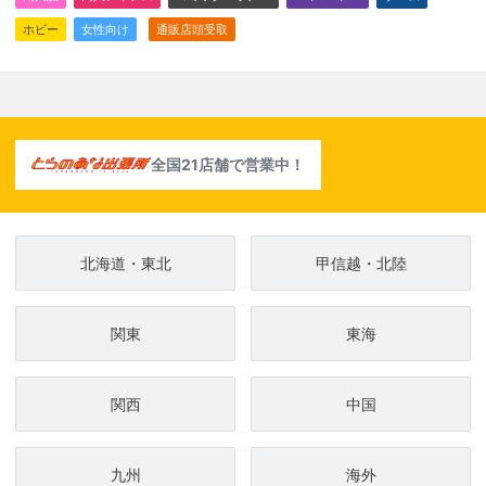
ホビー
女性向け
通販店頭受取
全国21店舗で営業中！
北海道・東北
甲信越・北陸
関東
東海
関西
中国
九州
海外