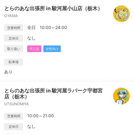
とらのあな出張所 in 駿河屋小山店（栃木）
OYAMA
全日 10:00～24:00
営業時間
なし
定休日
取り扱い
同人誌
女性向け
駐車場
あり
とらのあな出張所 in 駿河屋ラパーク宇都宮
店（栃木）
UTSUNOMIYA
10:00～21:00
営業時間
なし
定休日