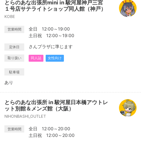
とらのあな出張所mini in 駿河屋神戸三宮
１号店サテライトショップ同人館（神戸）
KOBE
全日 12:00～19:00
営業時間
土日祝 12:00～19:00
さんプラザに準じます
定休日
取り扱い
同人誌
女性向け
駐車場
あり
とらのあな出張所 in 駿河屋日本橋アウトレ
ット別館＆メンズ館（大阪）
NIHONBASHI_OUTLET
全日 12:00～20:00
営業時間
土日祝 12:00～20:00