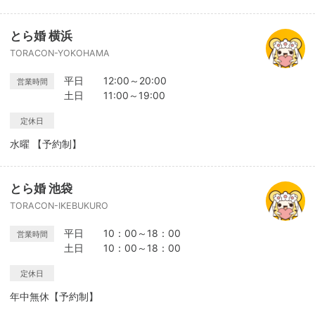
とら婚 横浜
TORACON-YOKOHAMA
平日 12:00～20:00
営業時間
土日 11:00～19:00
定休日
水曜 【予約制】
とら婚 池袋
TORACON-IKEBUKURO
平日 10：00～18：00
営業時間
土日 10：00～18：00
定休日
年中無休【予約制】