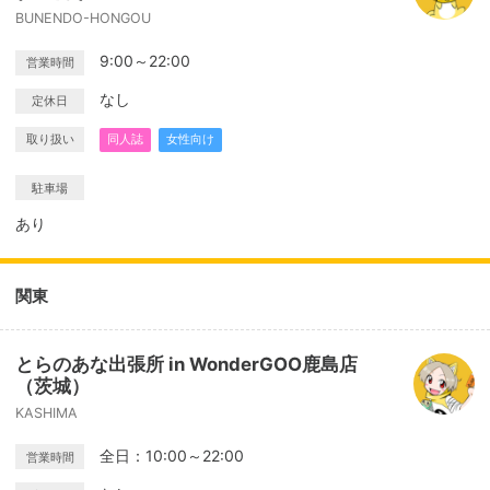
BUNENDO-HONGOU
9:00～22:00
営業時間
なし
定休日
取り扱い
同人誌
女性向け
駐車場
あり
関東
とらのあな出張所 in WonderGOO鹿島店
（茨城）
KASHIMA
全日：10:00～22:00
営業時間