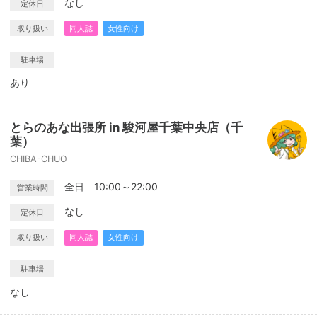
なし
定休日
取り扱い
同人誌
女性向け
駐車場
あり
とらのあな出張所 in 駿河屋千葉中央店（千
葉）
CHIBA-CHUO
全日 10:00～22:00
営業時間
なし
定休日
取り扱い
同人誌
女性向け
駐車場
なし