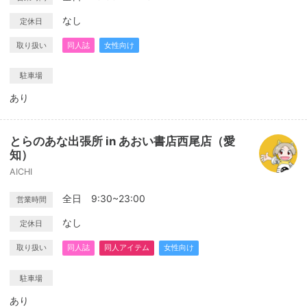
なし
定休日
取り扱い
同人誌
女性向け
駐車場
あり
とらのあな出張所 in あおい書店西尾店（愛
知）
AICHI
全日 9:30~23:00
営業時間
なし
定休日
取り扱い
同人誌
同人アイテム
女性向け
駐車場
あり