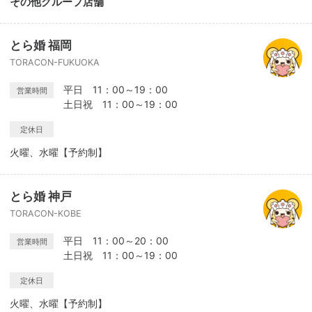
その他グループ店舗
とら婚 福岡
TORACON-FUKUOKA
平日 11：00～19：00
営業時間
土日祝 11：00～19：00
定休日
火曜、水曜【予約制】
とら婚 神戸
TORACON-KOBE
平日 11：00～20：00
営業時間
土日祝 11：00～19：00
定休日
火曜、水曜【予約制】