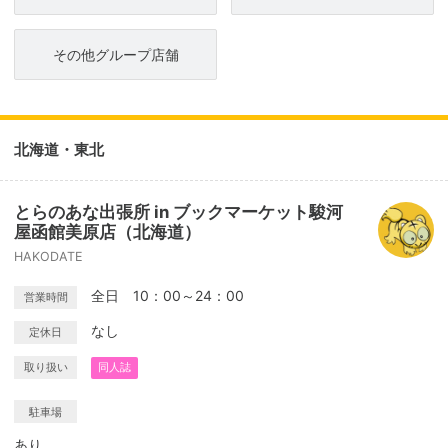
その他グループ店舗
北海道・東北
とらのあな出張所 in ブックマーケット駿河
屋函館美原店（北海道）
HAKODATE
全日 10：00～24：00
営業時間
なし
定休日
取り扱い
同人誌
駐車場
あり