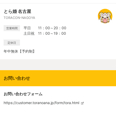
とら婚 名古屋
TORACON-NAGOYA
平日 11：00～20：00
営業時間
土日祝 11：00～19：00
定休日
年中無休【予約制】
お問い合わせ
お問い合わせフォーム
https://customer.toranoana.jp/form/tora.html