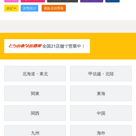
ホビー
女性向け
通販店頭受取
全国21店舗で営業中！
北海道・東北
甲信越・北陸
関東
東海
関西
中国
九州
海外