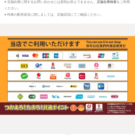
※ 店舗在庫に関するお問い合わせには原則お答えできません。
店舗在庫検索
をご利用
ください。
※ 特典の配布状況に関しましては、店舗店頭にてご確認ください。