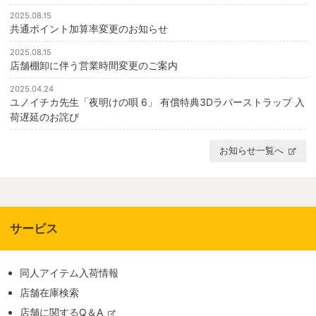
2025.08.15
共通ポイント加算率変更のお知らせ
2025.08.15
店舗棚卸に伴う営業時間変更のご案内
2025.04.24
ユノイチカ先生「夜明けの唄 6」 有償特典3Dラバーストラップ 入
荷遅延のお詫び
お知らせ一覧へ
サービス
同人アイテム入荷情報
店舗在庫検索
店舗に関するQ＆A