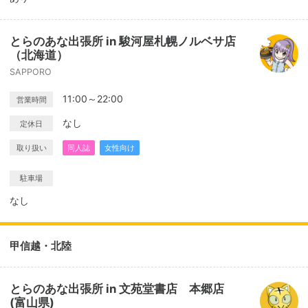
とらのあな出張所 in 駿河屋札幌ノルベサ店
（北海道）
SAPPORO
11:00～22:00
営業時間
なし
定休日
取り扱い
同人誌
女性向け
駐車場
なし
甲信越・北陸
とらのあな出張所 in 文苑堂書店 本郷店
(富山県)