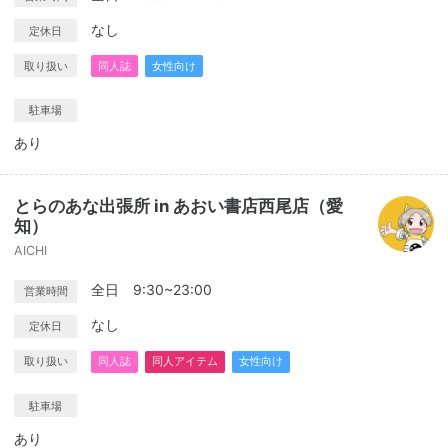
なし
定休日
取り扱い
同人誌
女性向け
駐車場
あり
とらのあな出張所 in あおい書店西尾店（愛
知）
AICHI
全日 9:30~23:00
営業時間
なし
定休日
取り扱い
同人誌
同人アイテム
女性向け
駐車場
あり