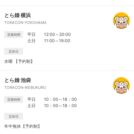
とら婚 横浜
TORACON-YOKOHAMA
平日 12:00～20:00
営業時間
土日 11:00～19:00
定休日
水曜 【予約制】
とら婚 池袋
TORACON-IKEBUKURO
平日 10：00～18：00
営業時間
土日 10：00～18：00
定休日
年中無休【予約制】