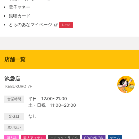
電子マネー
銀聯カード
とらのあなマイページ
New!
店舗一覧
池袋店
IKEBUKURO 7F
平日 12:00~21:00
営業時間
土・日祝 11:00~20:00
なし
定休日
取り扱い
同人誌
同人アイテム
コミック・ラノベ
CD/DVD/BD
ゲーム