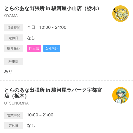
とらのあな出張所 in 駿河屋小山店（栃木）
OYAMA
全日 10:00～24:00
営業時間
なし
定休日
取り扱い
同人誌
女性向け
駐車場
あり
とらのあな出張所 in 駿河屋ラパーク宇都宮
店（栃木）
UTSUNOMIYA
10:00～21:00
営業時間
なし
定休日