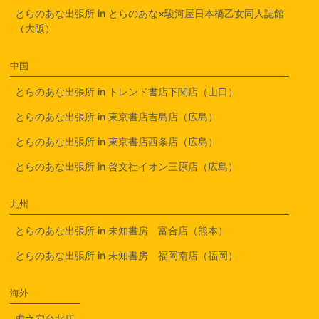
とらのあな出張所 in とらのあな×駿河屋日本橋乙女同人誌館
（大阪）
中国
とらのあな出張所 in トレンド書店下関店（山口）
とらのあな出張所 in 東京書店吉島店（広島）
とらのあな出張所 in 東京書店西条店（広島）
とらのあな出張所 in 啓文社イオン三原店（広島）
九州
とらのあな出張所 in 未知書房 富合店（熊本）
とらのあな出張所 in 未知書房 福岡南店（福岡）
海外
虎之穴台北店