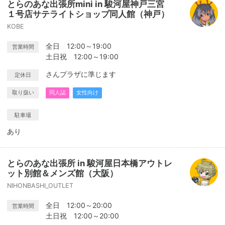
とらのあな出張所mini in 駿河屋神戸三宮
１号店サテライトショップ同人館（神戸）
KOBE
全日 12:00～19:00
営業時間
土日祝 12:00～19:00
さんプラザに準じます
定休日
取り扱い
同人誌
女性向け
駐車場
あり
とらのあな出張所 in 駿河屋日本橋アウトレ
ット別館＆メンズ館（大阪）
NIHONBASHI_OUTLET
全日 12:00～20:00
営業時間
土日祝 12:00～20:00