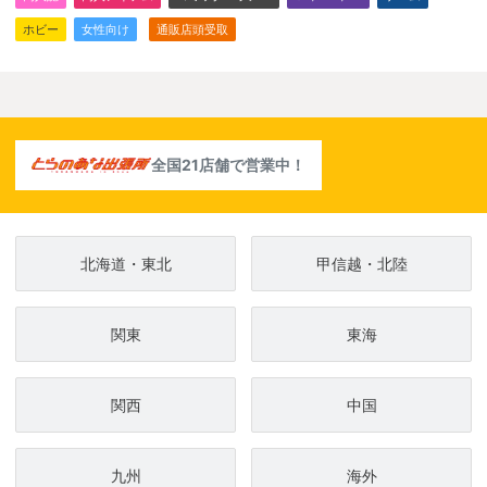
ホビー
女性向け
通販店頭受取
全国21店舗で営業中！
北海道・東北
甲信越・北陸
関東
東海
関西
中国
九州
海外