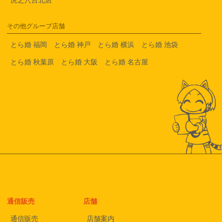
その他グループ店舗
とら婚 福岡
とら婚 神戸
とら婚 横浜
とら婚 池袋
とら婚 秋葉原
とら婚 大阪
とら婚 名古屋
通信販売
店舗
通信販売
店舗案内