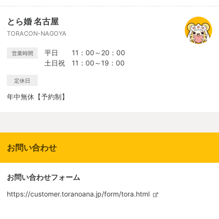
とら婚 名古屋
TORACON-NAGOYA
平日 11：00～20：00
営業時間
土日祝 11：00～19：00
定休日
年中無休【予約制】
お問い合わせ
お問い合わせフォーム
https://customer.toranoana.jp/form/tora.html