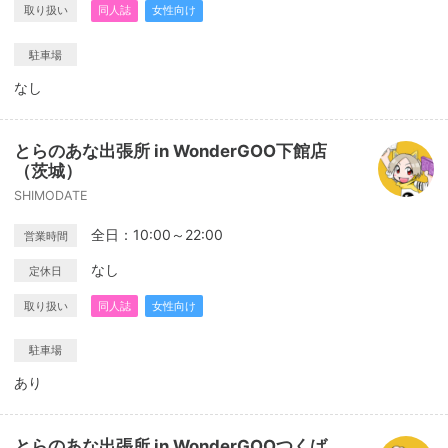
取り扱い
同人誌
女性向け
駐車場
なし
とらのあな出張所 in WonderGOO下館店
（茨城）
SHIMODATE
全日：10:00～22:00
営業時間
なし
定休日
取り扱い
同人誌
女性向け
駐車場
あり
とらのあな出張所 in WonderGOOつくば