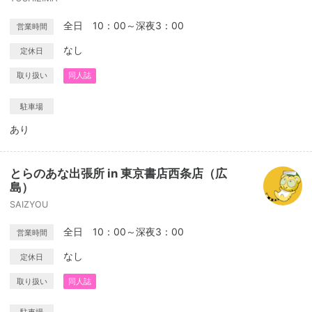
全日 10：00～深夜3：00
営業時間
なし
定休日
取り扱い
同人誌
駐車場
あり
とらのあな出張所 in 東京書店西条店（広
島）
SAIZYOU
全日 10：00～深夜3：00
営業時間
なし
定休日
取り扱い
同人誌