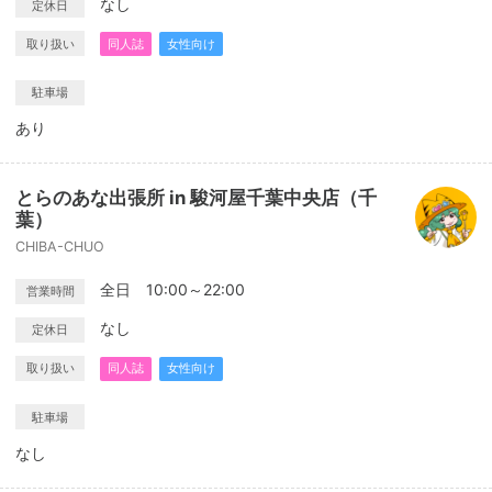
なし
定休日
取り扱い
同人誌
女性向け
駐車場
あり
とらのあな出張所 in 駿河屋千葉中央店（千
葉）
CHIBA-CHUO
全日 10:00～22:00
営業時間
なし
定休日
取り扱い
同人誌
女性向け
駐車場
なし