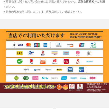
※ 店舗在庫に関するお問い合わせには原則お答えできません。
店舗在庫検索
をご利用
ください。
※ 特典の配布状況に関しましては、店舗店頭にてご確認ください。