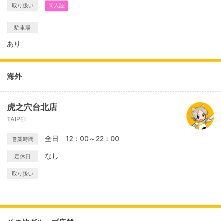
取り扱い
同人誌
駐車場
あり
海外
虎之穴台北店
TAIPEI
全日 12：00～22：00
営業時間
なし
定休日
取り扱い