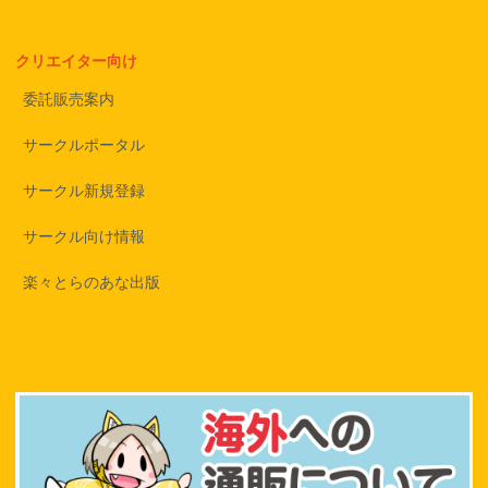
クリエイター向け
委託販売案内
サークルポータル
サークル新規登録
サークル向け情報
楽々とらのあな出版