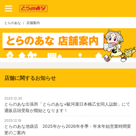
とらのあな
店舗案内
店舗に関するお知らせ
2025.12.30
とらのあな出張所「とらのあな×駿河屋日本橋乙女同人誌館」にて
通販店頭受取が開始となります！
2025.12.19
とらのあな池袋店 2025年から2026年冬季・年末年始営業時間変
更のご案内