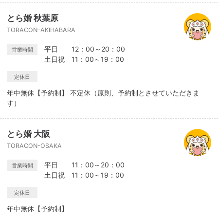
とら婚 秋葉原
TORACON-AKIHABARA
平日 12：00～20：00
営業時間
土日祝 11：00～19：00
定休日
年中無休【予約制】 不定休（原則、予約制とさせていただきま
す）
とら婚 大阪
TORACON-OSAKA
平日 11：00～20：00
営業時間
土日祝 11：00～19：00
定休日
年中無休【予約制】