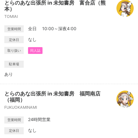
とらのあな出張所 in 未知書房 富合店（熊
本）
TOMIAI
全日 10:00～深夜4:00
営業時間
なし
定休日
取り扱い
同人誌
駐車場
あり
とらのあな出張所 in 未知書房 福岡南店
（福岡）
FUKUOKAMINAMI
24時間営業
営業時間
なし
定休日