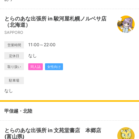
とらのあな出張所 in 駿河屋札幌ノルベサ店
（北海道）
SAPPORO
11:00～22:00
営業時間
なし
定休日
取り扱い
同人誌
女性向け
駐車場
なし
甲信越・北陸
とらのあな出張所 in 文苑堂書店 本郷店
(富山県)