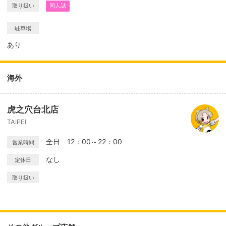
取り扱い
同人誌
駐車場
あり
海外
虎之穴台北店
TAIPEI
全日 12：00～22：00
営業時間
なし
定休日
取り扱い