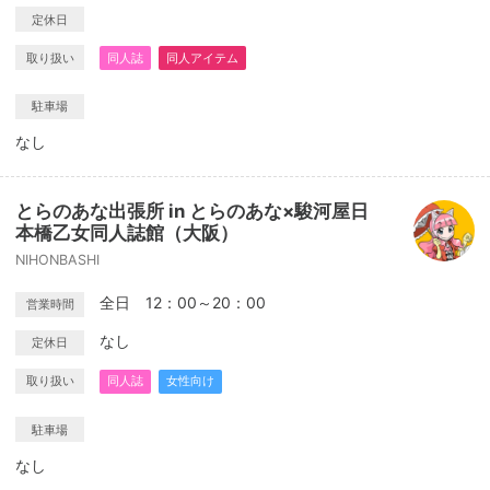
定休日
取り扱い
同人誌
同人アイテム
駐車場
なし
とらのあな出張所 in とらのあな×駿河屋日
本橋乙女同人誌館（大阪）
NIHONBASHI
全日 12：00～20：00
営業時間
なし
定休日
取り扱い
同人誌
女性向け
駐車場
なし