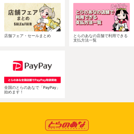
店舗フェア・セールまとめ
とらのあなの店舗で利用できる
支払方法一覧
全国のとらのあなで「PayPay」
始めます！