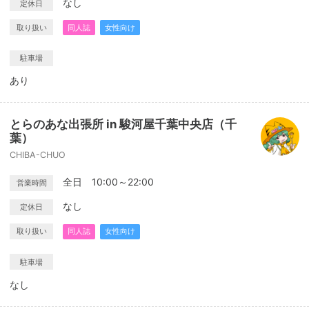
なし
定休日
取り扱い
同人誌
女性向け
駐車場
あり
とらのあな出張所 in 駿河屋千葉中央店（千
葉）
CHIBA-CHUO
全日 10:00～22:00
営業時間
なし
定休日
取り扱い
同人誌
女性向け
駐車場
なし