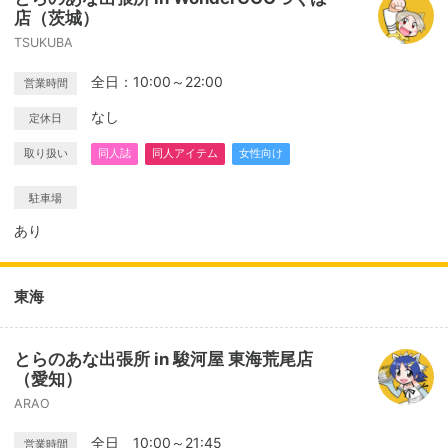
店（茨城）
TSUKUBA
全日：10:00～22:00
営業時間
なし
定休日
取り扱い
同人誌
同人アイテム
女性向け
駐車場
あり
東海
とらのあな出張所 in 駿河屋 東海荒尾店
（愛知）
ARAO
全日 10:00～21:45
営業時間