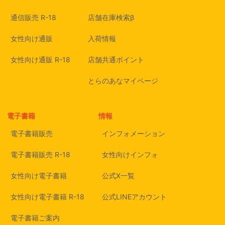
通信販売 R-18
店舗在庫検索β
女性向け通販
入荷情報
女性向け通販 R-18
店舗共通ポイント
とらのあなマイページ
電子書籍
情報
電子書籍販売
インフォメーション
電子書籍販売 R-18
女性向けインフォ
女性向け電子書籍
公式X一覧
女性向け電子書籍 R-18
公式LINEアカウント
電子書籍ご案内