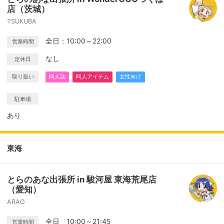
店（茨城）
TSUKUBA
全日：10:00～22:00
営業時間
なし
定休日
取り扱い
同人誌
同人アイテム
女性向け
駐車場
あり
東海
とらのあな出張所 in 駿河屋 東海荒尾店
（愛知）
ARAO
全日 10:00～21:45
営業時間