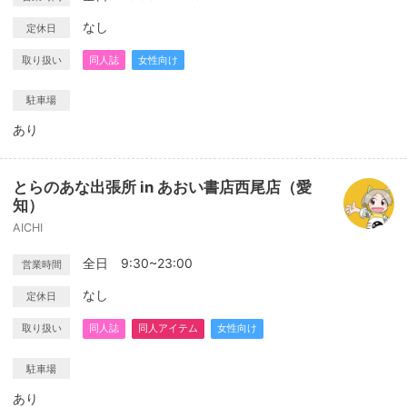
なし
定休日
取り扱い
同人誌
女性向け
駐車場
あり
とらのあな出張所 in あおい書店西尾店（愛
知）
AICHI
全日 9:30~23:00
営業時間
なし
定休日
取り扱い
同人誌
同人アイテム
女性向け
駐車場
あり