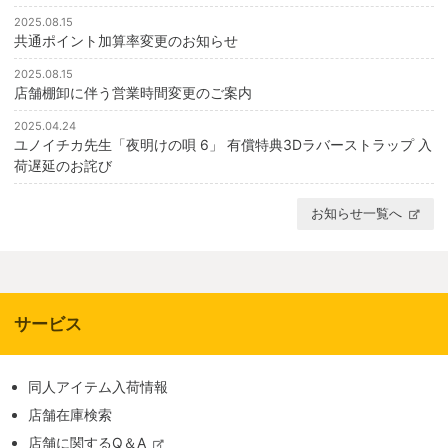
2025.08.15
共通ポイント加算率変更のお知らせ
2025.08.15
店舗棚卸に伴う営業時間変更のご案内
2025.04.24
ユノイチカ先生「夜明けの唄 6」 有償特典3Dラバーストラップ 入
荷遅延のお詫び
お知らせ一覧へ
サービス
同人アイテム入荷情報
店舗在庫検索
店舗に関するQ＆A