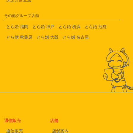
その他グループ店舗
とら婚 福岡
とら婚 神戸
とら婚 横浜
とら婚 池袋
とら婚 秋葉原
とら婚 大阪
とら婚 名古屋
通信販売
店舗
通信販売
店舗案内