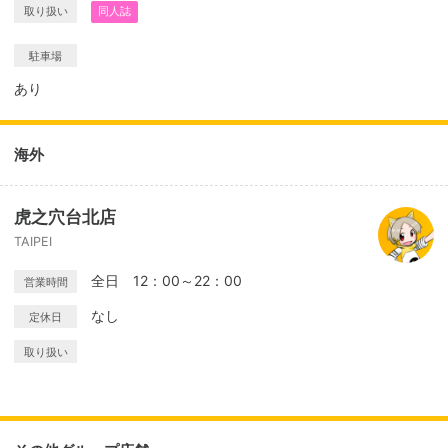
取り扱い
同人誌
駐車場
あり
海外
虎之穴台北店
TAIPEI
全日 12：00～22：00
営業時間
なし
定休日
取り扱い