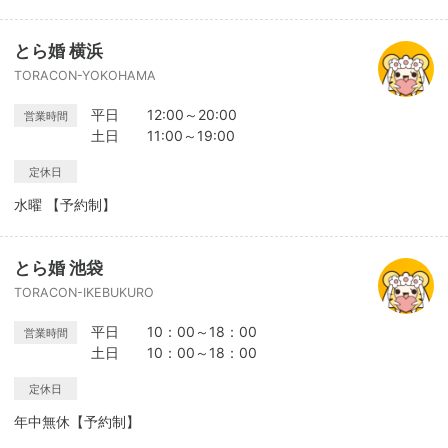
とら婚 横浜
TORACON-YOKOHAMA
平日 12:00～20:00
営業時間
土日 11:00～19:00
定休日
水曜 【予約制】
とら婚 池袋
TORACON-IKEBUKURO
平日 10：00～18：00
営業時間
土日 10：00～18：00
定休日
年中無休【予約制】