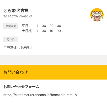
とら婚 名古屋
TORACON-NAGOYA
平日 11：00～20：00
営業時間
土日祝 11：00～19：00
定休日
年中無休【予約制】
お問い合わせ
お問い合わせフォーム
https://customer.toranoana.jp/form/tora.html