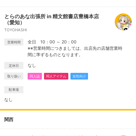
とらのあな出張所 in 精文館書店豊橋本店
（愛知）
TOYOHASHI
全日 10：00 ～ 20：00
営業時間
※※営業時間につきましては、出店先の店舗営業時
間に準ずるものとなります。
なし
定休日
取り扱い
同人誌
同人アイテム
女性向け
駐車場
なし
関西