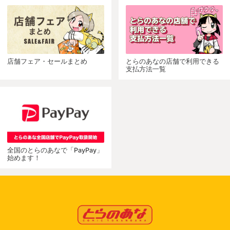
店舗フェア・セールまとめ
とらのあなの店舗で利用できる
支払方法一覧
全国のとらのあなで「PayPay」
始めます！