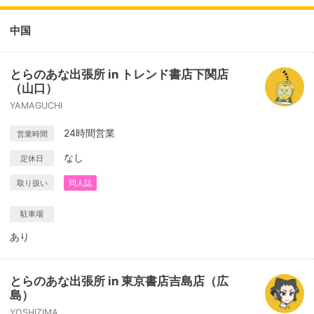
中国
とらのあな出張所 in トレンド書店下関店
（山口）
YAMAGUCHI
24時間営業
営業時間
なし
定休日
取り扱い
同人誌
駐車場
あり
とらのあな出張所 in 東京書店吉島店（広
島）
YOSHIZIMA