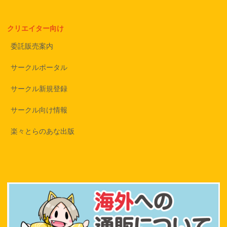
クリエイター向け
委託販売案内
サークルポータル
サークル新規登録
サークル向け情報
楽々とらのあな出版