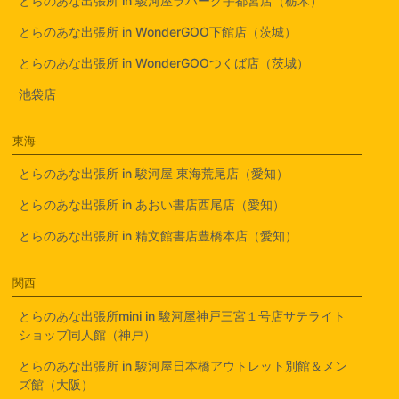
とらのあな出張所 in 駿河屋ラパーク宇都宮店（栃木）
とらのあな出張所 in WonderGOO下館店（茨城）
とらのあな出張所 in WonderGOOつくば店（茨城）
池袋店
東海
とらのあな出張所 in 駿河屋 東海荒尾店（愛知）
とらのあな出張所 in あおい書店西尾店（愛知）
とらのあな出張所 in 精文館書店豊橋本店（愛知）
関西
とらのあな出張所mini in 駿河屋神戸三宮１号店サテライト
ショップ同人館（神戸）
とらのあな出張所 in 駿河屋日本橋アウトレット別館＆メン
ズ館（大阪）