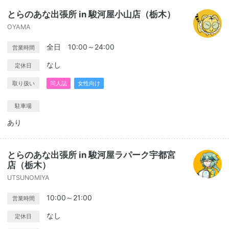
とらのあな出張所 in 駿河屋小山店（栃木）
OYAMA
全日 10:00～24:00
営業時間
なし
定休日
取り扱い
同人誌
女性向け
駐車場
あり
とらのあな出張所 in 駿河屋ラパーク宇都宮
店（栃木）
UTSUNOMIYA
10:00～21:00
営業時間
なし
定休日