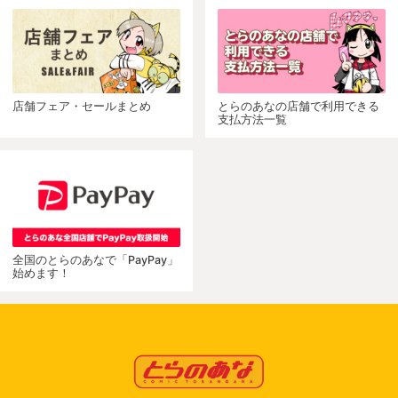
店舗フェア・セールまとめ
とらのあなの店舗で利用できる
支払方法一覧
全国のとらのあなで「PayPay」
始めます！