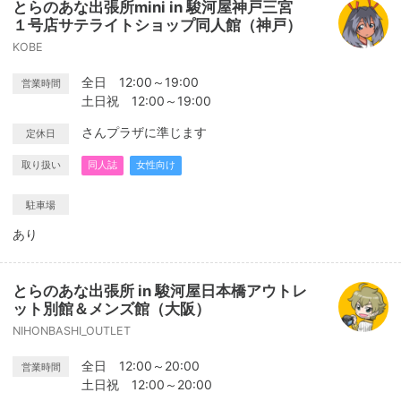
とらのあな出張所mini in 駿河屋神戸三宮
１号店サテライトショップ同人館（神戸）
KOBE
全日 12:00～19:00
営業時間
土日祝 12:00～19:00
さんプラザに準じます
定休日
取り扱い
同人誌
女性向け
駐車場
あり
とらのあな出張所 in 駿河屋日本橋アウトレ
ット別館＆メンズ館（大阪）
NIHONBASHI_OUTLET
全日 12:00～20:00
営業時間
土日祝 12:00～20:00