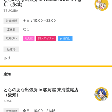
店（茨城）
TSUKUBA
全日：10:00～22:00
営業時間
なし
定休日
取り扱い
同人誌
同人アイテム
女性向け
駐車場
あり
東海
とらのあな出張所 in 駿河屋 東海荒尾店
（愛知）
ARAO
全日 10:00～21:45
営業時間