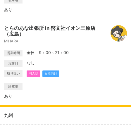
駐車場
あり
とらのあな出張所 in 啓文社イオン三原店
（広島）
MIHARA
全日 9：00～21：00
営業時間
なし
定休日
取り扱い
同人誌
女性向け
駐車場
あり
九州