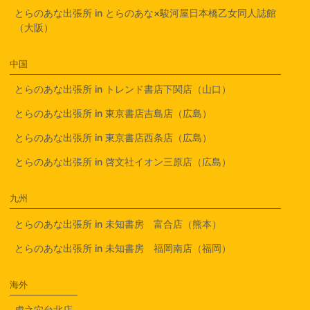
とらのあな出張所 in とらのあな×駿河屋日本橋乙女同人誌館
（大阪）
中国
とらのあな出張所 in トレンド書店下関店（山口）
とらのあな出張所 in 東京書店吉島店（広島）
とらのあな出張所 in 東京書店西条店（広島）
とらのあな出張所 in 啓文社イオン三原店（広島）
九州
とらのあな出張所 in 未知書房 富合店（熊本）
とらのあな出張所 in 未知書房 福岡南店（福岡）
海外
虎之穴台北店