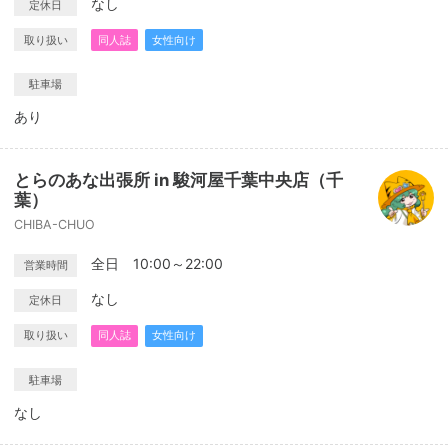
なし
定休日
取り扱い
同人誌
女性向け
駐車場
あり
とらのあな出張所 in 駿河屋千葉中央店（千
葉）
CHIBA-CHUO
全日 10:00～22:00
営業時間
なし
定休日
取り扱い
同人誌
女性向け
駐車場
なし