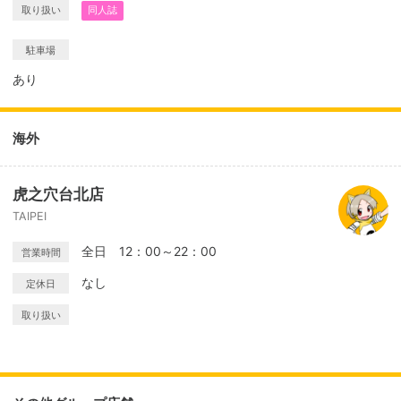
取り扱い
同人誌
駐車場
あり
海外
虎之穴台北店
TAIPEI
全日 12：00～22：00
営業時間
なし
定休日
取り扱い