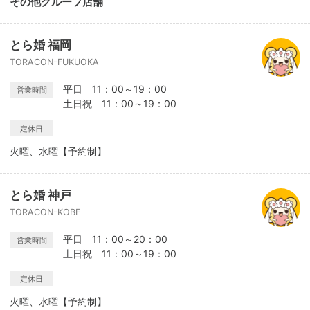
その他グループ店舗
とら婚 福岡
TORACON-FUKUOKA
平日 11：00～19：00
営業時間
土日祝 11：00～19：00
定休日
火曜、水曜【予約制】
とら婚 神戸
TORACON-KOBE
平日 11：00～20：00
営業時間
土日祝 11：00～19：00
定休日
火曜、水曜【予約制】