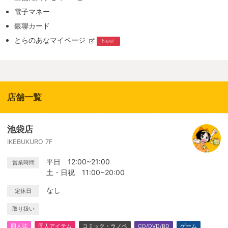
電子マネー
銀聯カード
とらのあなマイページ
New!
店舗一覧
池袋店
IKEBUKURO 7F
平日 12:00~21:00
営業時間
土・日祝 11:00~20:00
なし
定休日
取り扱い
同人誌
同人アイテム
コミック・ラノベ
CD/DVD/BD
ゲーム