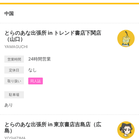
中国
とらのあな出張所 in トレンド書店下関店
（山口）
YAMAGUCHI
24時間営業
営業時間
なし
定休日
取り扱い
同人誌
駐車場
あり
とらのあな出張所 in 東京書店吉島店（広
島）
YOSHIZIMA