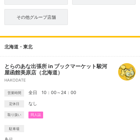
その他グループ店舗
北海道・東北
とらのあな出張所 in ブックマーケット駿河
屋函館美原店（北海道）
HAKODATE
全日 10：00～24：00
営業時間
なし
定休日
取り扱い
同人誌
駐車場
あり