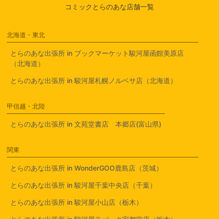
コミックとらのあな店舗一覧
北海道・東北
とらのあな出張所 in ブックマーケット駿河屋函館美原店
（北海道）
とらのあな出張所 in 駿河屋札幌ノルベサ店（北海道）
甲信越・北陸
とらのあな出張所 in 文苑堂書店 本郷店(富山県)
関東
とらのあな出張所 in WonderGOO鹿島店（茨城）
とらのあな出張所 in 駿河屋千葉中央店（千葉）
とらのあな出張所 in 駿河屋小山店（栃木）