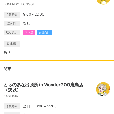
BUNENDO-HONGOU
9:00～22:00
営業時間
なし
定休日
取り扱い
同人誌
女性向け
駐車場
あり
関東
とらのあな出張所 in WonderGOO鹿島店
（茨城）
KASHIMA
全日：10:00～22:00
営業時間