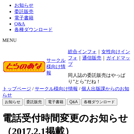
お知らせ
委託販売
電子書籍
Q&A
各種ダウンロード
MENU
総合インフォ
｜
女性向けイン
フォ
｜
通信販売
｜
ガイドマッ
サークル
プ
様向け情
報
同人誌の委託販売はやっぱ
り”とら”だね！
トップページ
/
サークル様向け情報
/
個人出版課からのお知
らせ
お知らせ
委託販売
電子書籍
Q&A
各種ダウンロード
電話受付時間変更のお知らせ
（2017.2.1掲載）