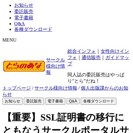
お知らせ
委託販売
電子書籍
Q&A
各種ダウンロード
MENU
総合インフォ
｜
女性向けイン
フォ
｜
通信販売
｜
ガイドマッ
サークル
プ
様向け情
報
同人誌の委託販売はやっぱ
り”とら”だね！
トップページ
/
サークル様向け情報
/
個人出版課からのお知
らせ
お知らせ
委託販売
電子書籍
Q&A
各種ダウンロード
【重要】SSL証明書の移行に
ともなうサークルポータルサ