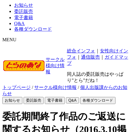
お知らせ
委託販売
電子書籍
Q&A
各種ダウンロード
MENU
総合インフォ
｜
女性向けイン
フォ
｜
通信販売
｜
ガイドマッ
サークル
プ
様向け情
報
同人誌の委託販売はやっぱ
り”とら”だね！
トップページ
/
サークル様向け情報
/
個人出版課からのお知
らせ
お知らせ
委託販売
電子書籍
Q&A
各種ダウンロード
委託期間終了作品のご返送に
関するお知らせ（2016.3.10掲