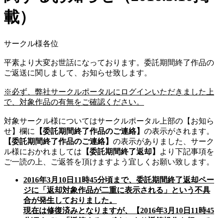
載）
サークル様各位
平素より大変お世話になっております。委託期間終了作品の
ご返送に関しまして、お知らせ致します。
※必ず、弊社サークルポータルにログインいただきました上
で、対象作品の有無をご確認ください。
対象サークル様についてはサークルポータル上部の【お知ら
せ】欄に
【委託期間終了作品のご連絡】
の表示がされます。
【委託期間終了作品のご連絡】
の表示がありました、サーク
ル様におかれましては
【委託期間終了返却】
より下記事項を
ご一読の上、ご返答を頂けますよう宜しくお願い致します。
2016年3月10日11時45分頃まで、委託期間終了返却ペー
ジに「返却対象作品が二重に表示される」という不具
合が発生しておりました。
現在は修復済みとなりますが、【2016年3月10日11時45