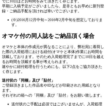
でに10日ほど
お時間をみて頂きたく存じます。
早期に入稿予定がございましたら、是非ともお早めに新刊登
録・ご納品手配を頂ければ幸いでございます。
(※)2016月12月中旬～2016年2月中旬を想定しておりま
す。
オマケ付の同人誌をご納品頂く場合
オマケと本体の作成元が異なることにより、弊社宛に着荷し
た際の入荷処理における紐付(オマケと本体)作業にお時間を
頂戴しております。そのため
入荷処理完了までに10日を越え
る
お時間を頂戴する事が考えられます。
速やかに紐付処理を行うためにも、以下2点をご協力頂きた
く存じます。
送付状の「同梱」及び「貼付」
ご登録頂きました作品名やIDなどが印刷された用紙となり
ます。
それぞれの箱への「同梱」及び「貼付」をお願い致します。
送付状のご手配は必須ではございませんが、入荷処理