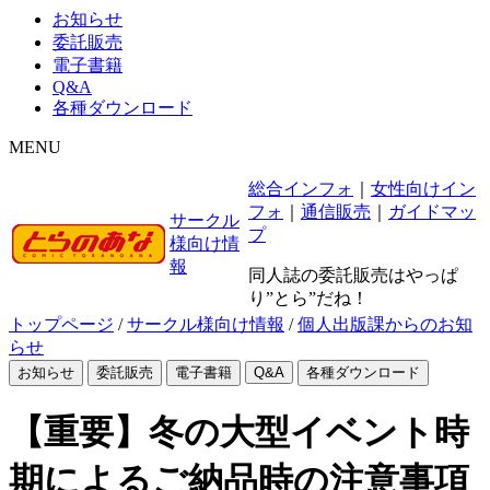
お知らせ
委託販売
電子書籍
Q&A
各種ダウンロード
MENU
総合インフォ
｜
女性向けイン
フォ
｜
通信販売
｜
ガイドマッ
サークル
プ
様向け情
報
同人誌の委託販売はやっぱ
り”とら”だね！
トップページ
/
サークル様向け情報
/
個人出版課からのお知
らせ
お知らせ
委託販売
電子書籍
Q&A
各種ダウンロード
【重要】冬の大型イベント時
期によるご納品時の注意事項