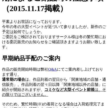
（2015.11.17掲載）
平素よりお世話になっております。
今年の冬の大型イベントが近づいて参りましたが、新作のご
予定は如何でしょうか。
ご委託をご検討されておりますサークル様は冬の繁忙期にお
ける委託販売のお知らせをご確認頂きますようお願い致しま
す。
早期納品手配のご案内
作品の販売開始時期は弊社
Q&A
にてご案内差し上げており
ます通り、
通常期の場合
は、
作品到着の翌日から
「関東地域の店舗・通
信販売」、
作品到着の翌々日以降
「関東地域以外の店舗」に
紹介が開始されますが、
コミケなど大型イベント前後
は、そ
の限りではございません。
そのため、繁忙時期(※)の着荷となる場合は
入荷処理完了ま