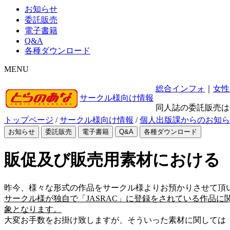
お知らせ
委託販売
電子書籍
Q&A
各種ダウンロード
MENU
総合インフォ
｜
女性
サークル様向け情報
同人誌の委託販売は
トップページ
/
サークル様向け情報
/
個人出版課からのお知ら
お知らせ
委託販売
電子書籍
Q&A
各種ダウンロード
販促及び販売用素材における「JA
昨今、様々な形式の作品をサークル様よりお預かりさせて頂
サークル様が独自で「JASRAC」に登録をされている作品に
象となります。
大変お手数をお掛け致しますが、そういった素材に関しては「