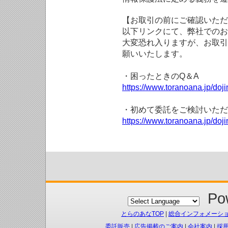
【お取引の前にご確認いただ
以下リンクにて、弊社でのお
大変恐れ入りますが、お取引
願いいたします。
・困ったときのQ＆A
https://www.toranoana.jp/doji
・初めて委託をご検討いただ
https://www.toranoana.jp/doj
Pow
とらのあなTOP
|
総合インフォメーシ
委託販売
|
広告掲載のご案内
|
会社案内
|
採