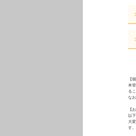
【個
本登
るこ
なお
【お
以下
大変
す。