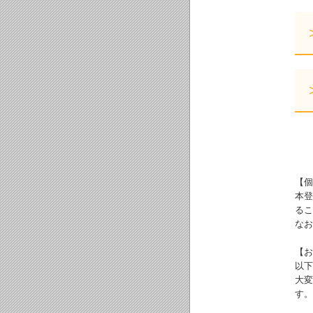
【個
本登
るこ
なお
【お
以下
大変
す。