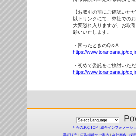
【お取引の前にご確認いただ
以下リンクにて、弊社でのお
大変恐れ入りますが、お取引
願いいたします。
・困ったときのQ＆A
https://www.toranoana.jp/doji
・初めて委託をご検討いただ
https://www.toranoana.jp/doj
Pow
とらのあなTOP
|
総合インフォメーシ
委託販売
|
広告掲載のご案内
|
会社案内
|
採