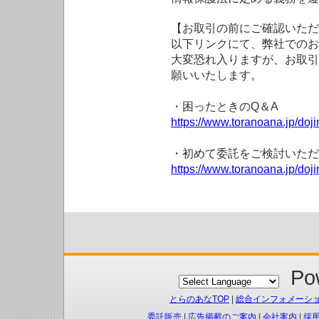
【お取引の前にご確認いただ
以下リンクにて、弊社でのお
大変恐れ入りますが、お取引
願いいたします。
・困ったときのQ＆A
https://www.toranoana.jp/doji
・初めて委託をご検討いただ
https://www.toranoana.jp/doj
Pow
とらのあなTOP
|
総合インフォメーシ
委託販売
|
広告掲載のご案内
|
会社案内
|
採