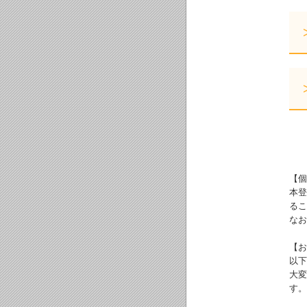
【個
本登
るこ
なお
【お
以下
大変
す。