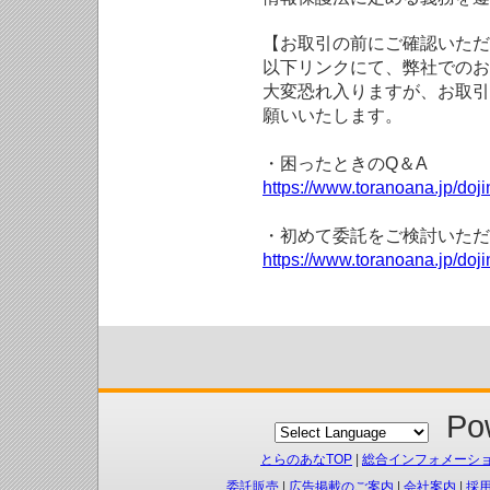
【お取引の前にご確認いただ
以下リンクにて、弊社でのお
大変恐れ入りますが、お取引
願いいたします。
・困ったときのQ＆A
https://www.toranoana.jp/doji
・初めて委託をご検討いただ
https://www.toranoana.jp/doj
Pow
とらのあなTOP
|
総合インフォメーシ
委託販売
|
広告掲載のご案内
|
会社案内
|
採