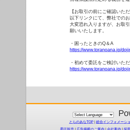
【お取引の前にご確認いただ
以下リンクにて、弊社でのお
大変恐れ入りますが、お取引
願いいたします。
・困ったときのQ＆A
https://www.toranoana.jp/doji
・初めて委託をご検討いただ
https://www.toranoana.jp/doj
Pow
とらのあなTOP
|
総合インフォメーシ
委託販売
|
広告掲載のご案内
|
会社案内
|
採