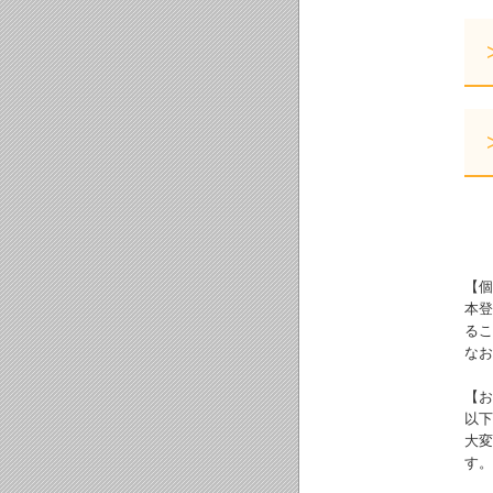
【個
本登
るこ
なお
【お
以下
大変
す。