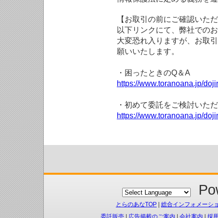
【お取引の前にご確認いただ
以下リンクにて、弊社でのお
大変恐れ入りますが、お取引
願いいたします。
・困ったときのQ＆A
https://www.toranoana.jp/doji
・初めて委託をご検討いただ
https://www.toranoana.jp/doj
Pow
とらのあなTOP
|
総合インフォメーシ
委託販売
|
広告掲載のご案内
|
会社案内
|
採