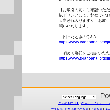
【お取引の前にご確認いただ
以下リンクにて、弊社でのお
大変恐れ入りますが、お取引
願いいたします。
・困ったときのQ＆A
https://www.toranoana.jp/doji
・初めて委託をご検討いただ
https://www.toranoana.jp/doj
Pow
とらのあなTOP
|
総合インフォメーシ
委託販売
|
広告掲載のご案内
|
会社案内
|
採