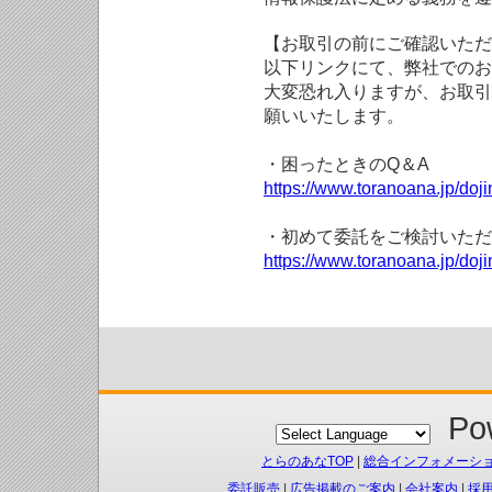
【お取引の前にご確認いただ
以下リンクにて、弊社でのお
大変恐れ入りますが、お取引
願いいたします。
・困ったときのQ＆A
https://www.toranoana.jp/doji
・初めて委託をご検討いただ
https://www.toranoana.jp/doj
Pow
とらのあなTOP
|
総合インフォメーシ
委託販売
|
広告掲載のご案内
|
会社案内
|
採