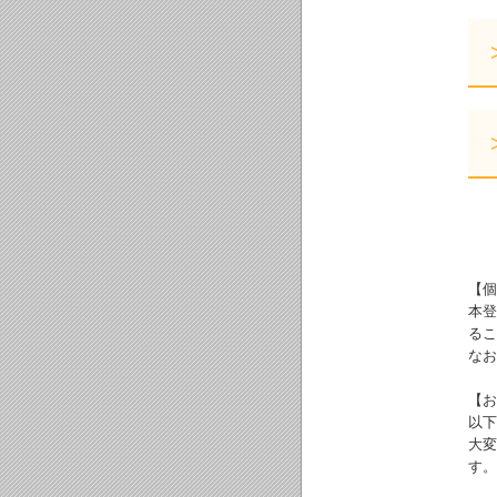
【個
本登
るこ
なお
【お
以下
大変
す。