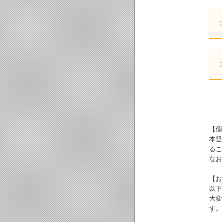
【個
本登
るこ
なお
【お
以下
大変
す。