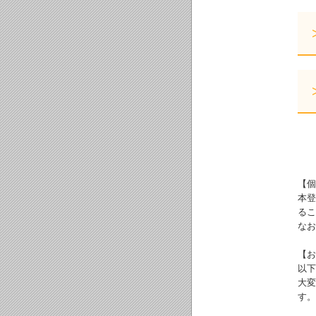
【個
本登
るこ
なお
【お
以下
大変
す。