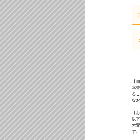
【個
本登
るこ
なお
【お
以下
大変
す。