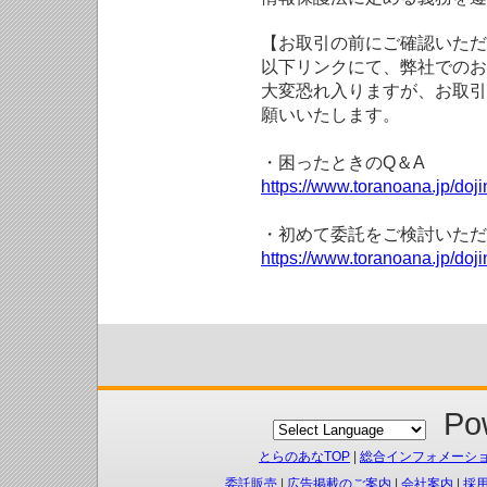
【お取引の前にご確認いただ
以下リンクにて、弊社でのお
大変恐れ入りますが、お取引
願いいたします。
・困ったときのQ＆A
https://www.toranoana.jp/doji
・初めて委託をご検討いただ
https://www.toranoana.jp/doj
Pow
とらのあなTOP
|
総合インフォメーシ
委託販売
|
広告掲載のご案内
|
会社案内
|
採