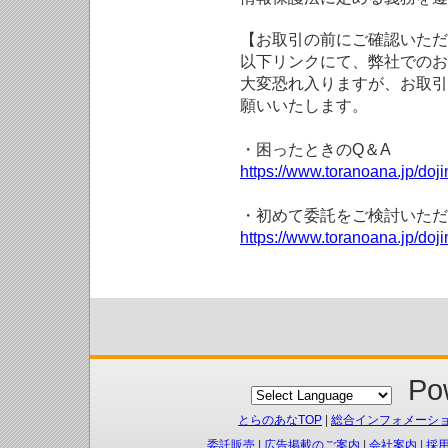
【お取引の前にご確認いただ
以下リンクにて、弊社でのお
大変恐れ入りますが、お取引
願いいたします。
・困ったときのQ＆A
https://www.toranoana.jp/doji
・初めて委託をご検討いただ
https://www.toranoana.jp/doj
Pow
とらのあなTOP
|
総合インフォメーシ
委託販売
|
広告掲載のご案内
|
会社案内
|
採