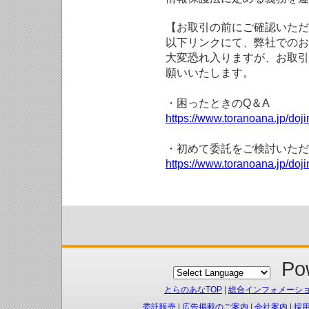
【お取引の前にご確認いただ
以下リンクにて、弊社でのお
大変恐れ入りますが、お取引
願いいたします。
・困ったときのQ＆A
https://www.toranoana.jp/doji
・初めて委託をご検討いただ
https://www.toranoana.jp/doj
Pow
とらのあなTOP
|
総合インフォメーシ
委託販売
|
広告掲載のご案内
|
会社案内
|
採