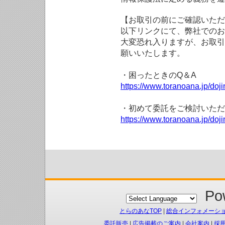
【お取引の前にご確認いただ
以下リンクにて、弊社でのお
大変恐れ入りますが、お取引
願いいたします。
・困ったときのQ＆A
https://www.toranoana.jp/doji
・初めて委託をご検討いただ
https://www.toranoana.jp/doj
Pow
とらのあなTOP
|
総合インフォメーシ
委託販売
|
広告掲載のご案内
|
会社案内
|
採