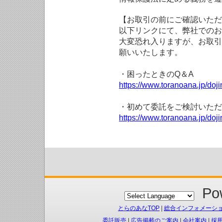
【お取引の前にご確認いただ
以下リンクにて、弊社でのお
大変恐れ入りますが、お取引
願いいたします。
・困ったときのQ＆A
https://www.toranoana.jp/doji
・初めて委託をご検討いただ
https://www.toranoana.jp/doj
Pow
とらのあなTOP
|
総合インフォメーシ
委託販売
|
広告掲載のご案内
|
会社案内
|
採