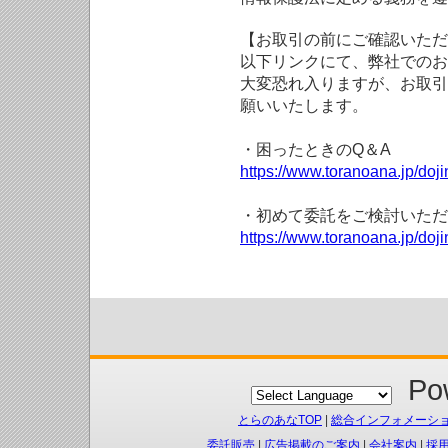
【お取引の前にご確認いただ
以下リンクにて、弊社でのお
大変恐れ入りますが、お取引
願いいたします。
・困ったときのQ＆A
https://www.toranoana.jp/doji
・初めて委託をご検討いただ
https://www.toranoana.jp/doj
Pow
とらのあなTOP
|
総合インフォメーシ
委託販売
|
広告掲載のご案内
|
会社案内
|
採