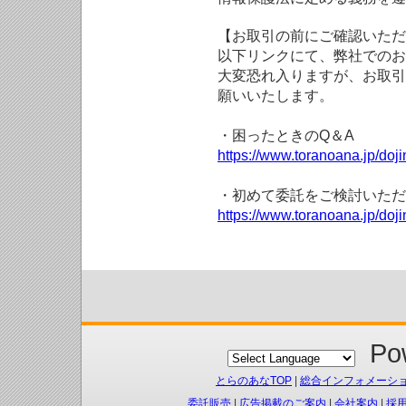
【お取引の前にご確認いただ
以下リンクにて、弊社でのお
大変恐れ入りますが、お取引
願いいたします。
・困ったときのQ＆A
https://www.toranoana.jp/doji
・初めて委託をご検討いただ
https://www.toranoana.jp/doj
Pow
とらのあなTOP
|
総合インフォメーシ
委託販売
|
広告掲載のご案内
|
会社案内
|
採