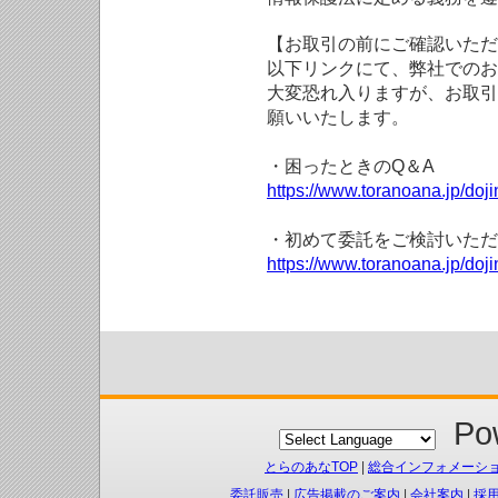
【お取引の前にご確認いただ
以下リンクにて、弊社でのお
大変恐れ入りますが、お取引
願いいたします。
・困ったときのQ＆A
https://www.toranoana.jp/doji
・初めて委託をご検討いただ
https://www.toranoana.jp/doj
Pow
とらのあなTOP
|
総合インフォメーシ
委託販売
|
広告掲載のご案内
|
会社案内
|
採