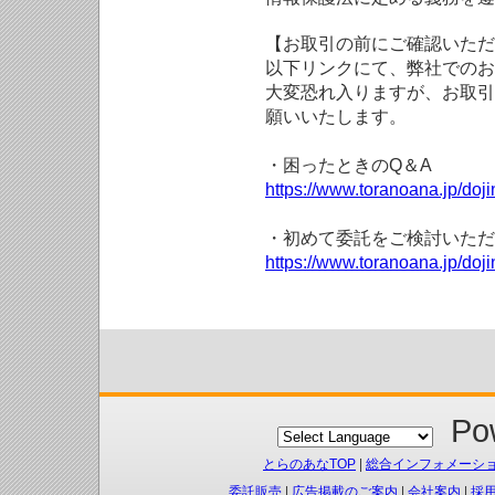
【お取引の前にご確認いただ
以下リンクにて、弊社でのお
大変恐れ入りますが、お取引
願いいたします。
・困ったときのQ＆A
https://www.toranoana.jp/doji
・初めて委託をご検討いただ
https://www.toranoana.jp/doj
Pow
とらのあなTOP
|
総合インフォメーシ
委託販売
|
広告掲載のご案内
|
会社案内
|
採