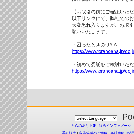
【お取引の前にご確認いただ
以下リンクにて、弊社でのお
大変恐れ入りますが、お取引
願いいたします。
・困ったときのQ＆A
https://www.toranoana.jp/doji
・初めて委託をご検討いただ
https://www.toranoana.jp/doj
Pow
とらのあなTOP
|
総合インフォメーシ
委託販売
|
広告掲載のご案内
|
会社案内
|
採