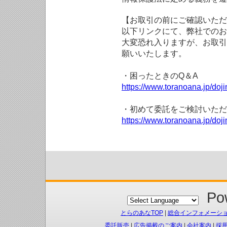
【お取引の前にご確認いただ
以下リンクにて、弊社でのお
大変恐れ入りますが、お取引
願いいたします。
・困ったときのQ＆A
https://www.toranoana.jp/doji
・初めて委託をご検討いただ
https://www.toranoana.jp/doj
Pow
とらのあなTOP
|
総合インフォメーシ
委託販売
|
広告掲載のご案内
|
会社案内
|
採