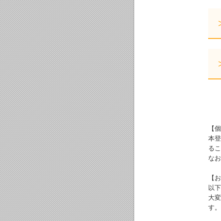
【個
本登
るこ
なお
【お
以下
大変
す。